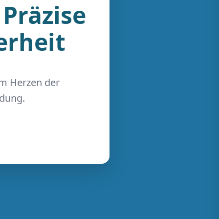
 Präzise
erheit
im Herzen der
ndung.