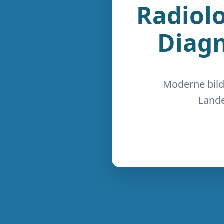
Radiolo
Diagn
Moderne bild
Lande