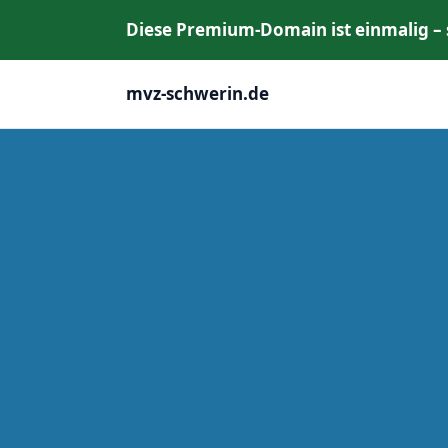
Diese Premium‑Domain ist einmalig – si
mvz-schwerin.de